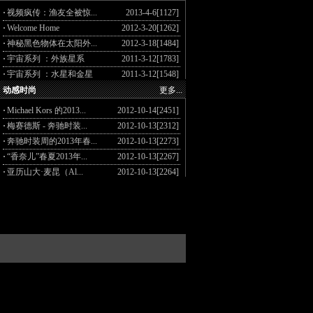
·
视频疯传：渔友全被惊...
2013-4-6[1127]
·
Welcome Home
2012-3-20[1262]
·
神秘黑色物体在太阳外...
2012-3-18[1484]
·
宇宙系列 ：外族星系
2011-3-12[1783]
·
宇宙系列 ：水星和金星
2011-3-12[1548]
动感时尚
更多...
·
Michael Kors 的2013...
2012-10-14[2451]
·
梅赛德斯 - 奔驰时装...
2012-10-13[2312]
·
奔驰时装周的2013年春...
2012-10-13[2273]
·
“香奈儿”春夏2013年...
2012-10-13[2267]
·
亚历山大·麦昆（Al...
2012-10-13[2264]