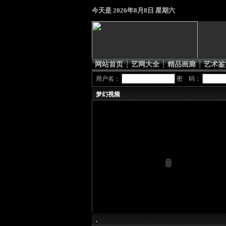
今天是
2026年8月8日 星期六
网站首页
┆
艺网大全
┆
精品画廊
┆
艺术鉴
用户名：
密 码：
梦幻视频
.