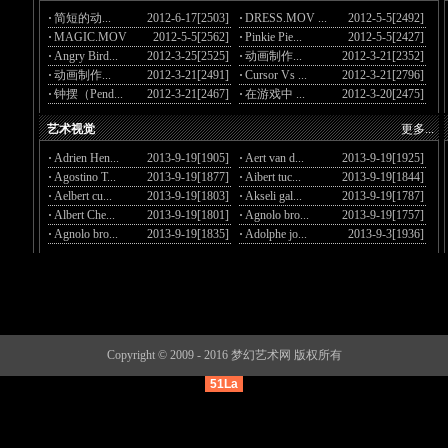
·
简短的动...
2012-6-17[2503]
·
DRESS.MOV ...
2012-5-5[2492]
·
MAGIC.MOV
2012-5-5[2562]
·
Pinkie Pie...
2012-5-5[2427]
·
Angry Bird...
2012-3-25[2525]
·
动画制作...
2012-3-21[2352]
·
动画制作...
2012-3-21[2491]
·
Cursor Vs ...
2012-3-21[2796]
·
钟摆（Pend...
2012-3-21[2467]
·
在游戏中 ...
2012-3-20[2475]
艺术视觉
更多...
·
Adrien Hen...
2013-9-19[1905]
·
Aert van d...
2013-9-19[1925]
·
Agostino T...
2013-9-19[1877]
·
Aibert tuc...
2013-9-19[1844]
·
Aelbert cu...
2013-9-19[1803]
·
Akseli gal...
2013-9-19[1787]
·
Albert Che...
2013-9-19[1801]
·
Agnolo bro...
2013-9-19[1757]
·
Agnolo bro...
2013-9-19[1835]
·
Adolphe jo...
2013-9-3[1936]
Copyright © 2009 - 2016 梦幻艺术网 版权所有
51La