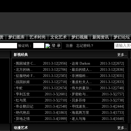
赏
┆
梦幻图库
┆
艺术时尚
┆
文化艺术
┆
梦幻视频
┆
新闻资讯
┆
梦幻论坛
验证码：
注册
忘记密码？
影视经典
更多...
·
围困城堡 C...
2011-3-12[2956]
·
达肯 Darkon
2011-3-12[2672]
·
北方的纳...
2011-3-12[2706]
·
最后的猎人...
2011-3-12[2836]
·
征服绝岭 F...
2011-3-12[2585]
·
非洲猫科...
2011-3-12[3031]
·
战国妖姬
2011-3-12[2718]
·
蓬皮杜夫人...
2011-3-12[2833]
·
牛虻
2011-3-12[2674]
·
伟大的夏尔...
2011-3-12[2748]
·
亨利五世
2011-3-5[2681]
·
罗密欧与...
2011-3-5[2757]
·
红与黑
2011-3-5[2710]
·
贝多芬传
2011-3-5[2738]
·
帝企鹅日记
2011-3-4[2548]
·
寻找迷失...
2011-3-4[2444]
·
绝代艳后
2011-3-4[1863]
·
海底两万里
2011-3-4[1733]
·
异地之情
2011-3-4[1999]
·
老人与海
2011-3-4[1648]
动漫艺术
更多...