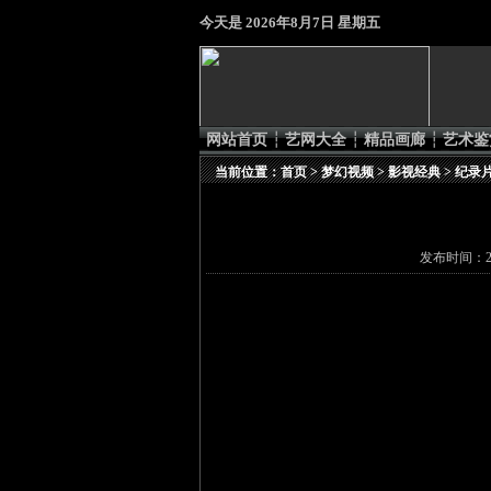
今天是
2026年8月7日 星期五
网站首页
┆
艺网大全
┆
精品画廊
┆
艺术鉴
当前位置：
首页
>
梦幻视频
>
影视经典
>
纪录
发布时间：20