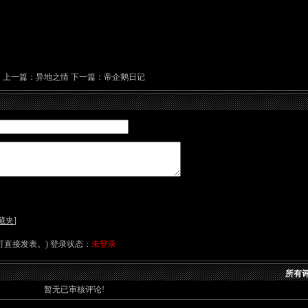
上一篇：
异地之情
下一篇：
帝企鹅日记
藏夹
]
直接发表。) 登录状态：
未登录
所有评
暂无已审核评论!