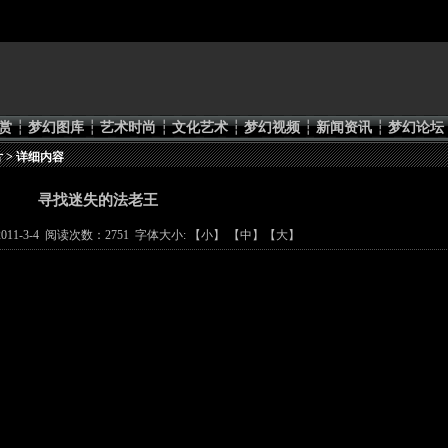
赏
┆
梦幻图库
┆
艺术时尚
┆
文化艺术
┆
梦幻视频
┆
新闻资讯
┆
梦幻论坛
片
> 详细内容
寻找迷失的法老王
11-3-4 阅读次数：2751 字体大小: 【
小
】 【
中
】【
大
】