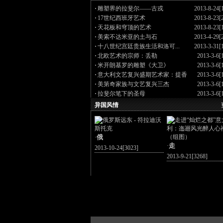
·
雕塑界的拉斐尔——古戎
2013-8-24[
·
17世纪西班牙艺术
2013-8-23[
·
天花板和穹顶的艺术
2013-8-23[
·
美索不达米亚的土与石
2013-4-29[
·
十八世纪宫廷贵族生活和洛可...
2013-3-31[
·
北欧艺术的宗师：丢勒
2013-3-6[
·
米开朗基罗的雕塑《大卫》
2013-3-6[
·
意大利文艺复兴盛期艺术家：提香
2013-3-6[
·
美第奇家族与文艺复兴三杰
2013-3-6[
·
拉斐尔笔下的圣母
2013-3-6[
异国风情
俄
·
走
·
2013-10-24[3023]
2013-9-21[3268]