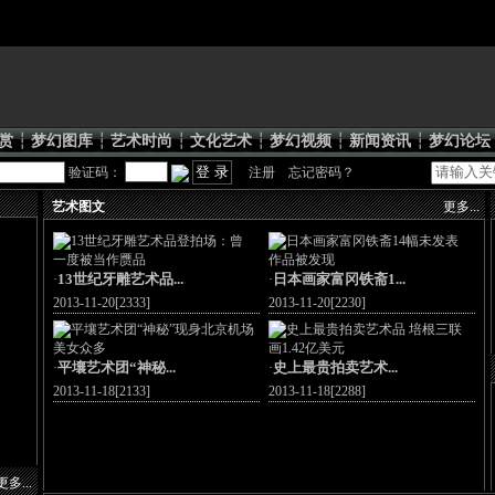
赏
┆
梦幻图库
┆
艺术时尚
┆
文化艺术
┆
梦幻视频
┆
新闻资讯
┆
梦幻论坛
验证码：
注册
忘记密码？
艺术图文
更多...
13世纪牙雕艺术品...
日本画家富冈铁斋1...
·
·
2013-11-20[2333]
2013-11-20[2230]
平壤艺术团“神秘...
史上最贵拍卖艺术...
·
·
2013-11-18[2133]
2013-11-18[2288]
更多...