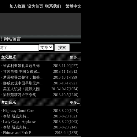
加入收藏
设为首页
联系我们
繁體中文
┆
网站留言
文化娱乐
更多...
·
维多利亚婚礼皇冠头饰...
2013-11-20[927]
·
甘苦自知 中国女孩嫁...
2013-11-18[912]
·
梦露被曝曾整容：相关...
2013-10-17[999]
·
挪威发现中国早期无声...
2013-10-17[921]
·
美国人识货！甄嬛入围...
2013-10-17[1074]
·
梁静茹获习近平夸奖 ...
2013-10-5[1240]
梦幻音乐
更多...
·
Highway Don\'t Care
2013-8-20[1974]
·
泰勒·斯威夫特...
2013-8-20[1823]
·
Lady Gaga - Applause
2013-8-20[1965]
·
泰勒·斯威夫特...
2013-8-20[2145]
·
Phineas and Ferb P...
2013-6-4[1878]