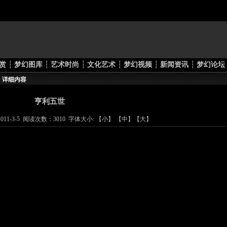
赏
┆
梦幻图库
┆
艺术时尚
┆
文化艺术
┆
梦幻视频
┆
新闻资讯
┆
梦幻论坛
> 详细内容
亨利五世
11-3-5 阅读次数：3010 字体大小: 【
小
】 【
中
】【
大
】