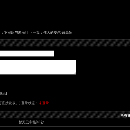
篇：
罗密欧与朱丽叶
下一篇：
伟大的夏尔·戴高乐
藏夹
]
直接发表。) 登录状态：
未登录
所有评
暂无已审核评论!