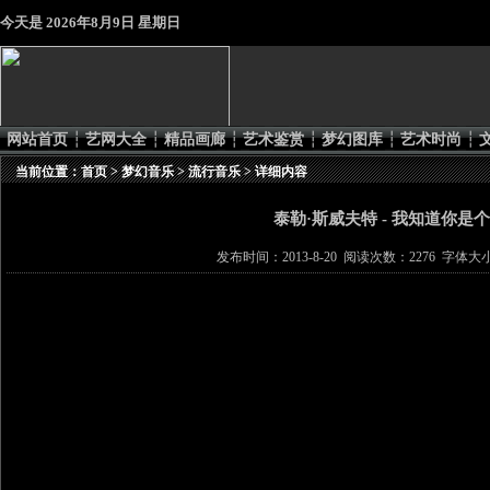
今天是
2026年8月9日 星期日
网站首页
┆
艺网大全
┆
精品画廊
┆
艺术鉴赏
┆
梦幻图库
┆
艺术时尚
┆
当前位置：
首页
>
梦幻音乐
>
流行音乐
> 详细内容
泰勒·斯威夫特 - 我知道你是
发布时间：2013-8-20 阅读次数：2276 字体大小