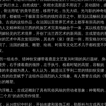
如“风行水上，自然成纹”。衣褶水流那是不用说了，灵动圆转，
动，骨法用笔”的美学思想，移用于此，当无大碍。光与影的神奇
处理，都被统一于极富音乐性的线性语言之中。那无比流畅轻灵
曲。古戎的这组作品，在法国以至世界艺术史上都享有崇高的地
的人文精神和法兰西的民族艺术完美地融合于一体，其以线造型
明媚轻灵的艺术境界，开创了法兰西艺术的新局面。古戎塑造的
尔
的艺术中再次发现回响，其名作《
泉
》便是一例，而安格尔对
同了。法国的建筑、雕塑、绘画、时装等文化艺术几乎都程度不
发。
的另一组名作。猎神狄安娜带着鹿是文艺复兴时期的风行题材。身
鹿旁，右手搂着鹿的颈脖，左手执弓。梳着时髦的高髻，容貌妩
雅的丰姿颇为诱人。有人认为，她是法王亨利二世的情妇狄安娜
人性的欣赏赋予了这组作品强烈的人文情趣。有人赞誉古戎的《
出的雕塑。
浮雕上，古戎还雕刻了具有民俗风味的劳动者形象：种葡萄的
二个月”的农民劳作情景。
从16世纪中叶起，开始改建和装饰工程，勒斯科与古戎再次