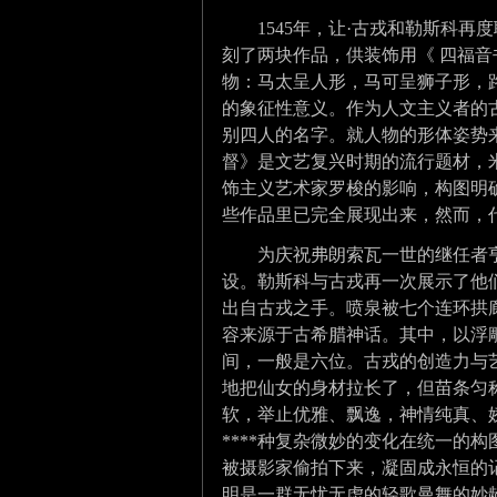
1545年，让·古戎和勒斯科再
刻了两块作品，供装饰用《 四福音
物：马太呈人形，马可呈狮子形，
的象征性意义。作为人文主义者的
别四人的名字。就人物的形体姿势
督》是文艺复兴时期的流行题材，
饰主义艺术家罗梭的影响，构图明
些作品里已完全展现出来，然而，
为庆祝弗朗索瓦一世的继任者亨利
设。勒斯科与古戎再一次展示了他
出自古戎之手。喷泉被七个连环拱
容来源于古希腊神话。其中，以浮
间，一般是六位。古戎的创造力与
地把仙女的身材拉长了，但苗条匀
软，举止优雅、飘逸，神情纯真、
****种复杂微妙的变化在统一的
被摄影家偷拍下来，凝固成永恒的
明是一群无忧无虑的轻歌曼舞的妙