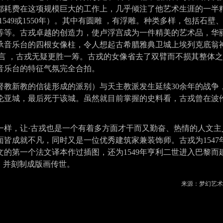
都耗费在这项规模巨大的工作上，几乎倾注了他艺术生涯的一半
始于1549或1550年）。其中有圆雕 ，有浮雕。种类多样，包括石壁
等等。古戎卓越的创造力，使卢浮宫成为一件精美的艺术品，华
承音乐台的四根女像柱，令人想起古希腊雅典卫城上埃列克底翁
言 ，古戎无疑更胜一筹。古戎的女像省去了双臂而不损其整体之
音乐台的特征气氛完全合拍。
督教新教的信徒形成的派别）与天主教派发生延续30余年的战争
伦亚城，最后死于该城。虽然就目前掌握的史料看，古戎曾在波
一样，让·古戎也是一个有着多方面才干而又勤奋、热情的人文主
面皆成就不凡，同时又是一位优秀建筑家兼装饰师。古戎为1547
的第一个法文译本作过插图，还为1549年亨利二世进入巴黎而
，并刻制成版画传世。
来源：梦幻艺术