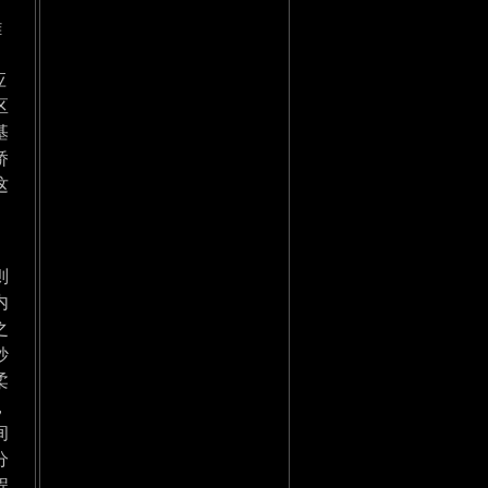
雕
应
区
基
矫
这
则
内
之
妙
柔
，
间
分
程