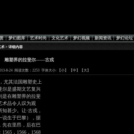
赏
┆
梦幻图库
┆
艺术时尚
┆
文化艺术
┆
梦幻视频
┆
新闻资讯
┆
梦幻论坛
艺术
> 详细内容
雕塑界的拉斐尔——古戎
3-8-24 阅读次数：2253 字体大小: 【
小
】 【
中
】【
大
】
 ，尤其法国雕塑史上
斐尔
是盛期
文艺复兴
则是在雕塑界的拉斐
艺术品令人叹为观
所知甚少。让·古戎，
（一说生于巴黎），据
，先在里昂，后在巴
5，1566，1568