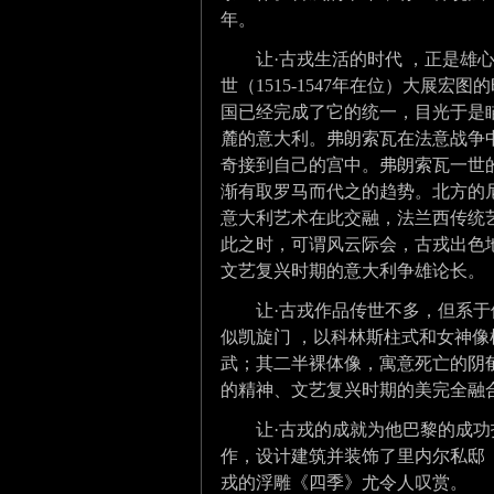
年。
让·古戎生活的时代 ，正是雄心
世（1515-1547年在位）大展宏
国已经完成了它的统一，目光于是
麓的意大利。弗朗索瓦在法意战争
奇
接到自己的宫中。弗朗索瓦一世
渐有取罗马而代之的趋势。北方的
意大利艺术在此交融，法兰西传统
此之时，可谓风云际会，古戎出色
文艺复兴时期的意大利争雄论长。
让·古戎作品传世不多，但系
似凯旋门 ，以科林斯柱式和女神像
武；其二半裸体像，寓意死亡的阴
的精神、文艺复兴时期的美完全融
让·古戎的成就为他巴黎的成功打开了大门
作，设计建筑并装饰了里内尔私邸
戎的浮雕《四季》尤令人叹赏。