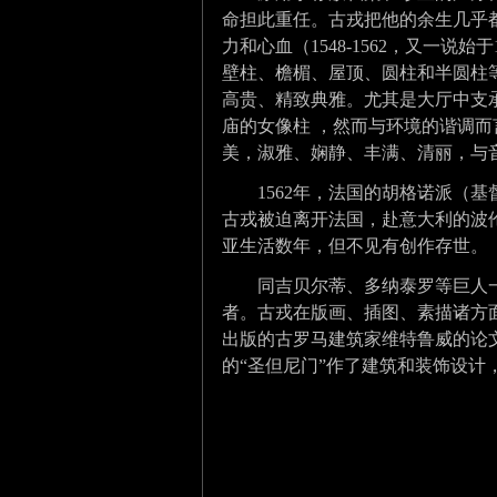
命担此重任。古戎把他的余生几乎
力和心血（1548-1562，又一说
壁柱、檐楣、屋顶、圆柱和半圆柱
高贵、精致典雅。尤其是大厅中支
庙的女像柱 ，然而与环境的谐调而
美，淑雅、娴静、丰满、清丽，与
1562年，法国的胡格诺派（基
古戎被迫离开法国，赴意大利的波
亚生活数年，但不见有创作存世。
同
吉贝尔蒂
、
多纳泰罗
等巨人
者。古戎在
版画
、插图、
素描
诸方
出版的古罗马建筑家维特鲁威的论文
的“圣但尼门”作了建筑和装饰设计