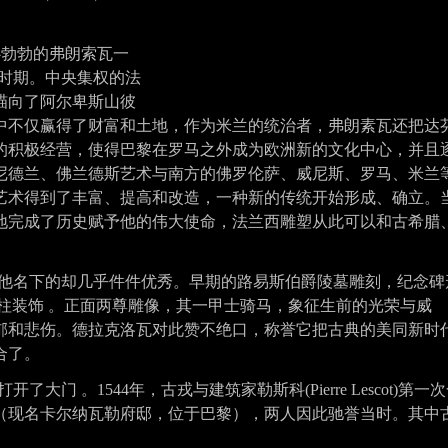
勃勃的弗朗索瓦一
图的时期。中央集权的法
瞄向了阿尔卑斯山彼
中不仅赢得了财富和土地，作为米兰的统治者，弗朗素瓦还把
达
的积极经营，使得巴黎在罗马之外成为欧洲新的文化中心，并且
尼德兰、佛兰德斯艺术与南方的佛罗伦萨、威尼斯、罗马、米兰
艺术得到了丰富、提高和改造，一种新的传统开始形成、确立。
地完成了历史赋予他的伟大使命，法兰西雕塑从此可以和古希腊
于他名下的却几乎件件优秀。早期的
路易斯伯爵陵墓雕刻
，纪念碑
柱装饰 。正面两尊雕像，其一甲士骑马，象征生前的光荣与威
郁和悲伤。
德拉克洛瓦
对此赞不绝口，称誉它把古典的美同新时
合了。
 。1544年，古戎与建筑家勒斯科(Pierre Lescot)第一
（现名卡尔纳瓦勒府邸，位于巴黎），两人因此驰誉当时。其中