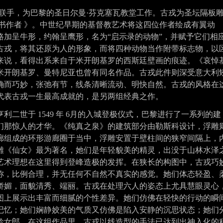
度联手，为巴黎的圣日尔曼·芬克塞瓦教堂工作。古戎为圣坛隔板
书作者 》。中世纪早期的基督教艺术将这四位作者绘成有翼动
路加呈牛形，约翰呈鹰形，名为“启示录的动物”，并赋予它们相
古戎，将其还原为人的形象，而将四种动物当作附带标志物，以
来说，看得出系来自于米开朗基罗的西斯廷壁画的痕迹。《哀悼
米开朗基罗
、
曼特尼亚
也曾有同名作品。古戎此件则深受意大利
确而巧妙，张弛有节，线条清晰流动、明快自然。古戎的风格在
代表古戎一生最高成就的，是另两组经典之作。
二世于 1549 年 6月的入城登极仪式，巴黎进行了一系列的建
们那惊人的才华。《纯真之泉》的建筑部分由勒斯科设计，浮雕
廊组成的环形游廊圈于当中，浮雕安置于壁柱间的狭窄间隔上，
雕《
仙女
》最为著名，她们是年轻貌美的精灵，出没于山林水泽
艺术理想在这里得到登峰造极的发挥。在狭长的构图中，古戎巧
称，比例合理，并无任何不自然不真实的感觉。她们体态轻盈、
娇媚，面貌清秀、端丽。古戎在处理六人的姿态上尤具慧眼灵心
构图上展示出丰富而细腻的个性差异。她们仿佛在轻快的行动的瞬
记忆；她们娴静姣美的气质又仿佛是陷入安静的沉思状态；她们
龄女郎。在这组作品里，古戎以线造型的手法已达到出神入化的