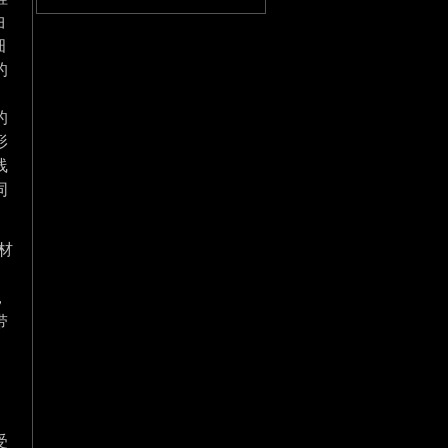
曲
细
的
的
形
线
同
材
，
带
、
受