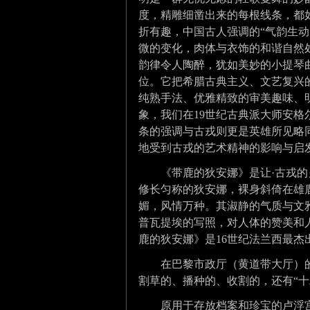
度，精雕细凿出来的每根线条，都
折有趣，中国古人强调的“气韵生
微的变化，肉体与衣饰的和谐自然
韵律令人陶醉，犹如美妙的小提琴
位。它把希腊
古典主义
、文艺复兴
纯熟手法、优雅精致的审美趣味、
象，我们在19世纪古典派大师
安格
条的强调与古戎则更是英雄所见略
地受到古戎的艺术精神的影响与启
《
带鹿的狄安娜
》是让·古戎
修长匀称的狄安娜，裸身斜倚在雄
媚，风情万种。其淑静的气质与文
普瓦提埃的写照，对人体的赞美和
鹿的狄安娜》是16世纪法兰西最杰
在巴黎市政厅（黄道带大厅）的
割草的、播种的、收割的，还有“十
原用于存放档案和珍宝的卢浮宫，