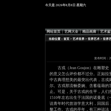
今天是
2026年8月8日 星期六
网站首页
┆
艺网大全
┆
精品画廊
┆
艺术鉴
当前位置：
首页
>
艺术世界
>
世界艺术
>
世界
发布时间：201
古戎
（Jean Goujon）在
雕塑
史
的意义怎么评价都不过分。正如
拉
中古典理想美的最突出代表，古戎
尔。古戎那流畅委婉、含蓄蕴藉的
止。可是，关于古戎的生平，人们
1510年左右出生于法国的诺曼底
说青年时代曾游学意大利，回国后
黎工作。古戎的卒年，有三种说法：156