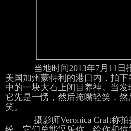
当地时间
2013
年
7
月
11
日
美国加州蒙特利的港口内，拍下
中的一块大石上闭目养神。当发
它先是一愣，然后掩嘴轻笑，然
笑。
摄影师
Veronica Craft
称拍
纷，它们总能逗乐你，给你和你