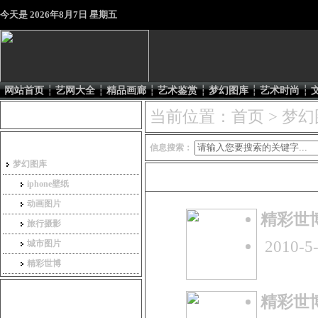
今天是
2026年8月7日 星期五
网站首页
┆
艺网大全
┆
精品画廊
┆
艺术鉴赏
┆
梦幻图库
┆
艺术时尚
┆
会员登录
当前位置：
首页
> 梦
信息分类
信息搜索：
梦幻图库
梦幻图库
iphone壁纸
动画图片
精彩世博(I
旅行摄影
2010-5-
城市图片
精彩世博
精彩世博(I