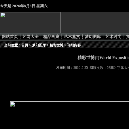
今天是
2026年8月8日 星期六
网站首页
┆
艺网大全
┆
精品画廊
┆
艺术鉴赏
┆
梦幻图库
┆
艺术时尚
┆
当前位置：
首页
>
梦幻图库
>
精彩世博
> 详细内容
精彩世博(I)World Expositi
发布时间：2010-5-25 阅读次数：57889 字体大小