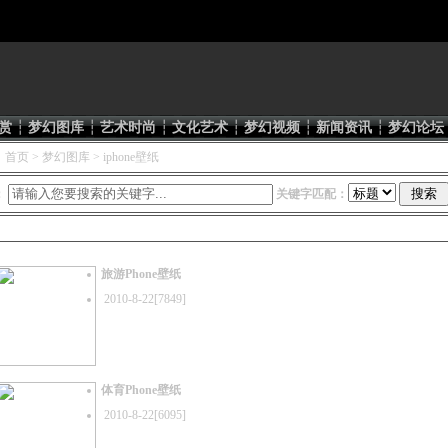
赏
┆
梦幻图库
┆
艺术时尚
┆
文化艺术
┆
梦幻视频
┆
新闻资讯
┆
梦幻论坛
：
首页
>
梦幻图库
> iphone壁纸
：
关键字匹配：
壁纸
旅游Phone壁纸
2010-8-22[7849]
体育Phone壁纸
2010-8-22[6095]