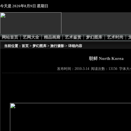
今天是
2026年8月9日 星期日
网站首页
┆
艺网大全
┆
精品画廊
┆
艺术鉴赏
┆
梦幻图库
┆
艺术时尚
┆
当前位置：
首页
>
梦幻图库
>
旅行摄影
> 详细内容
朝鲜 North Korea
发布时间：2010-3-14 阅读次数：13156 字体大小