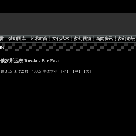
赏
┆
梦幻图库
┆
艺术时尚
┆
文化艺术
┆
梦幻视频
┆
新闻资讯
┆
梦幻论坛
内容
俄罗斯远东 Russia's Far East
0-3-15 阅读次数：43305 字体大小: 【
小
】 【
中
】【
大
】