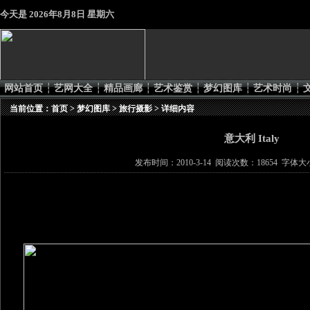
今天是
2026年8月8日 星期六
网站首页
┆
艺网大全
┆
精品画廊
┆
艺术鉴赏
┆
梦幻图库
┆
艺术时尚
┆
当前位置：
首页
>
梦幻图库
>
旅行摄影
> 详细内容
意大利 Italy
发布时间：2010-3-14 阅读次数：18654 字体大小