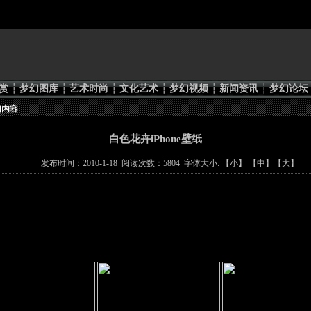
赏
┆
梦幻图库
┆
艺术时尚
┆
文化艺术
┆
梦幻视频
┆
新闻资讯
┆
梦幻论坛
细内容
白色花卉iPhone壁纸
发布时间：2010-1-18 阅读次数：5804 字体大小: 【
小
】 【
中
】【
大
】