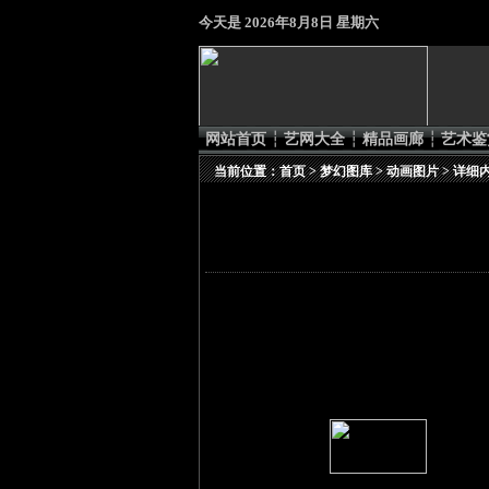
今天是
2026年8月8日 星期六
网站首页
┆
艺网大全
┆
精品画廊
┆
艺术鉴
当前位置：
首页
>
梦幻图库
>
动画图片
> 详细