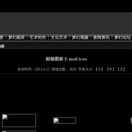
赏
┆
梦幻图库
┆
艺术时尚
┆
文化艺术
┆
梦幻视频
┆
新闻资讯
┆
梦幻论坛
内容
邮箱图标 E-mail icon
发布时间：2012-6-15 阅读次数：3829 字体大小: 【
小
】 【
中
】【
大
】