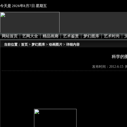
今天是
2026年8月7日 星期五
网站首页
┆
艺网大全
┆
精品画廊
┆
艺术鉴赏
┆
梦幻图库
┆
艺术时尚
┆
当前位置：
首页
>
梦幻图库
>
动画图片
> 详细内容
科学的图片 
发布时间：2012-6-15