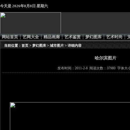
今天是
2026年8月8日 星期六
网站首页
┆
艺网大全
┆
精品画廊
┆
艺术鉴赏
┆
梦幻图库
┆
艺术时尚
┆
当前位置：
首页
>
梦幻图库
>
城市图片
> 详细内容
哈尔滨图片
发布时间：2011-2-8 阅读次数：37980 字体大小