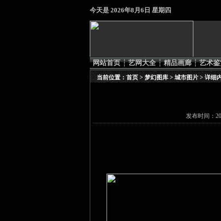
今天是
2026年8月6日 星期四
网站首页
┆
艺网大全
┆
精品画廊
┆
艺术鉴
当前位置：
首页
>
梦幻图库
>
城市图片
> 详细
发布时间：201