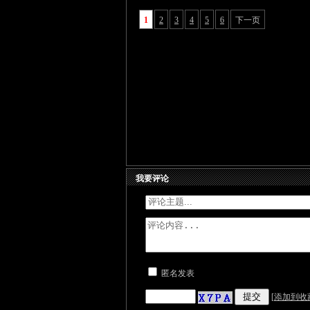
1
2
3
4
5
6
下一页
我要评论
匿名发表
[
添加到收