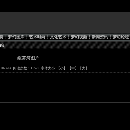
赏
┆
梦幻图库
┆
艺术时尚
┆
文化艺术
┆
梦幻视频
┆
新闻资讯
┆
梦幻论坛
内容
绥芬河图片
0-3-14 阅读次数：11525 字体大小: 【
小
】 【
中
】【
大
】