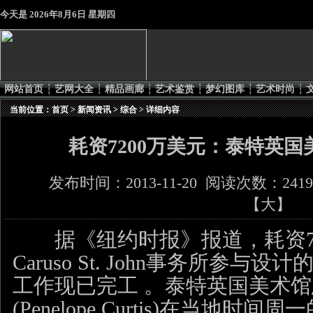
今天是
2026年8月6日 星期四
网站首页
┆
艺网大全
┆
精品画廊
┆
艺术鉴赏
┆
梦幻图库
┆
艺术时尚
┆
当前位置：
首页
>
新闻资讯
>
综合
> 详细内容
耗资7200万美元：泰特英
发布时间：2013-11-20 阅读次数：241
【
大
】
据《纽约时报》报道，耗资7
Caruso St. John事务所参
工作现已完工 。泰特英国美术馆
(Penelope Curtis)在当地