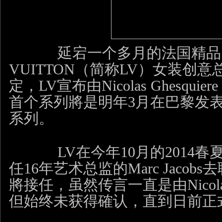
延宕一个多月的法国精
VUITTON
（简称
LV
）女装创意
定，
LV
宣布由
Nicolas Ghesquiere
首个系列將是明年
3
月在巴黎发
系列。
LV
在今年
10
月的
2014
春
任
16
年艺术总监的
Marc Jacobs
去
將接任，虽然传言一直是由
Nicol
但始终未获得確认，直到日前正