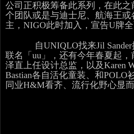
公司正积极筹备此系列，在此之
个团队或是与迪士尼、航海王或
主，
NIGO
此时加入，宣告
U
牌全
自
UNIQLO
找来
Jil Sander
联名「
uu
」，还有今年春夏起，
泽直上任设计总监，以及
Karen W
Bastian
各自活化童装、和
POLO
同业
H&M
看齐、流行化野心显