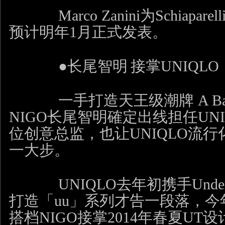
Marco Zanini
为
Schiaparell
预计明年
1
月正式发表。
●
长尾智明
接掌
UNIQLO
一手打造天王级潮牌
A B
NIGO
长尾智明確定出线担任
UN
位创意总监，也让
UNIQLO
流行
一大步。
UNIQLO
去年初携手
Unde
打造「
uu
」系列才告一段落，今
搭档
NIGO
接掌
2014
年春夏
UT
设