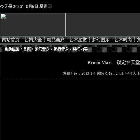
今天是
2026年8月6日 星期四
网站首页
┆
艺网大全
┆
精品画廊
┆
艺术鉴赏
┆
梦幻图库
┆
艺术时尚
┆
当前位置：
首页
>
梦幻音乐
>
流行音乐
> 详细内容
Bruno Mars - 锁定在天堂
发布时间：2013-1-4 阅读次数：2431 字体大小