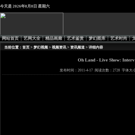
今天是
2026年8月8日 星期六
网站首页
┆
艺网大全
┆
精品画廊
┆
艺术鉴赏
┆
梦幻图库
┆
艺术时尚
┆
当前位置：
首页
>
梦幻视频
>
视频资讯
>
资讯频道
> 详细内容
Oh Land - Live Show: Interv
发布时间：2011-4-17 阅读次数：2728 字体大小