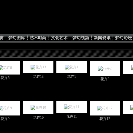
赏
┆
梦幻图库
┆
艺术时尚
┆
文化艺术
┆
梦幻视频
┆
新闻资讯
┆
梦幻论坛
花卉13
花卉1
花卉6
花卉2
花卉11
花卉10
花卉9
花卉12