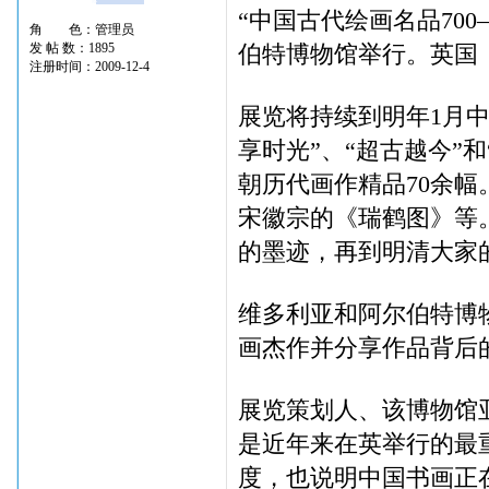
“中国古代绘画名品70
角 色：管理员
发 帖 数：1895
伯特博物馆举行。英国
注册时间：2009-12-4
展览将持续到明年1月中
享时光”、“超古越今”
朝历代画作精品70余
宋徽宗的《瑞鹤图》等
的墨迹，再到明清大家
维多利亚和阿尔伯特博
画杰作并分享作品背后
展览策划人、该博物馆
是近年来在英举行的最
度，也说明中国书画正