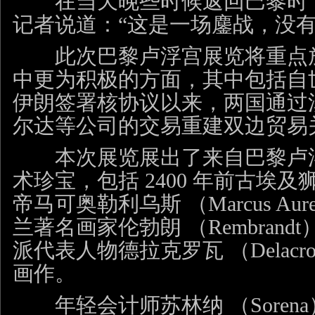
在当天晚些时候返回巴黎时，
记者说道：“这是一场鏖战，没有
此次巴黎卢浮宫展览将重点放
中更为积极的方面，其中包括自世界
伊朗签署核协议以来，两国通过
尔达等公司的交易重建双边贸易
本次展览展出了来自巴黎卢浮
术珍宝，包括 2400 年前古埃
帝马可奥勒利乌斯 （Marcus Aur
兰著名画家伦勃朗 （Rembrand
派代表人物德拉克罗瓦 （Delacr
画作。
年轻会计师苏林纳 （Sorena