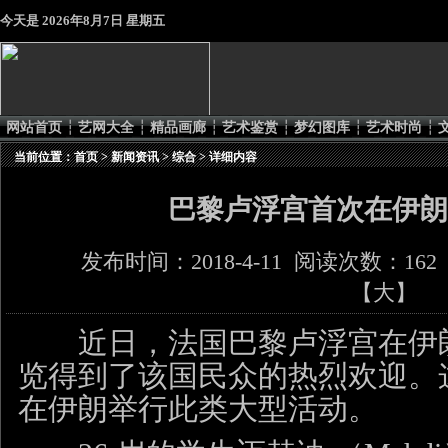
今天是
2026年8月7日 星期五
网站首页
┆
艺网大全
┆
精品画廊
┆
艺术鉴赏
┆
梦幻图库
┆
艺术时尚
┆
当前位置：
首页
>
新闻资讯
>
综合
> 详细内容
巴黎卢浮宫首次在伊朗
发布时间：2018-4-11 阅读次数：162
【
大
】
近日，法国巴黎卢浮宫在伊朗
览得到了该国民众的热烈欢迎。
在伊朗举行此类大型活动。