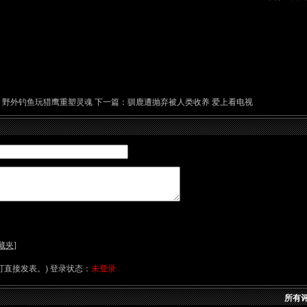
：野外钓鱼玩猎鹰重塑灵魂
下一篇：
驯鹿遭抛弃被人类收养 爱上看电视
藏夹
]
直接发表。) 登录状态：
未登录
所有评