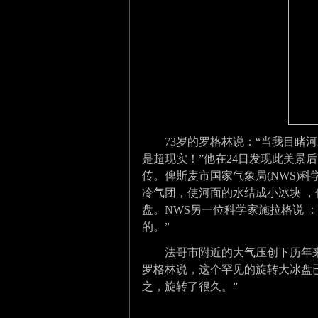
73
岁的罗格林说：“当我目睹
是超现实！”他在
24
日发现此美景后
传。
俾斯麦市国家气象局
(NWS)
科
冷气团，使河面的水结成小冰块 ，
盘。
NWS
另一位科学家施拉格说 ：
的。”
法哥市附近的大气压创下历年
罗格林说，这个罕见的旋转大冰盘
之，旋转了很久。”