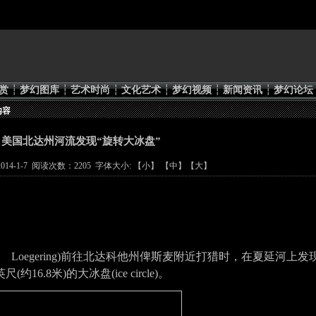
赏
┆
梦幻图库
┆
艺术时尚
┆
文化艺术
┆
梦幻视频
┆
新闻资讯
┆
梦幻论坛
内容
 美国北达州河流发现“旋转大冰盘”
14-1-7 阅读次数：2205 字体大小: 【
小
】 【
中
】【
大
】
 Loegering)
前往北达科他州俾斯麦附近打猎时，在夏延河
上发
英尺
(
约
16.8
米
)
的大冰盘
(ice circle)
。