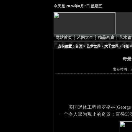
今天是
2026年8月7日 星期五
网站首页
┆
艺网大全
┆
精品画廊
┆
艺术鉴
当前位置：
首页
>
艺术世界
>
大千世界
> 详细
奇景
发布时间：20
美国退休工程师罗格林
(George
一个令人叹为观止的奇景：直径
55