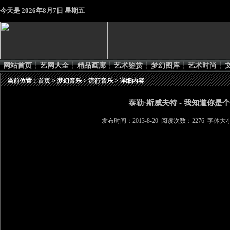
今天是
2026年8月7日 星期五
网站首页
┆
艺网大全
┆
精品画廊
┆
艺术鉴赏
┆
梦幻图库
┆
艺术时尚
┆
当前位置：
首页
>
梦幻音乐
>
流行音乐
> 详细内容
泰勒·斯威夫特 - 我知道你是
发布时间：2013-8-20 阅读次数：2276 字体大小