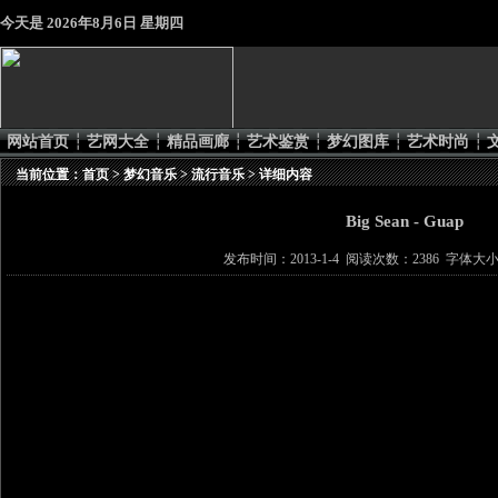
今天是
2026年8月6日 星期四
网站首页
┆
艺网大全
┆
精品画廊
┆
艺术鉴赏
┆
梦幻图库
┆
艺术时尚
┆
当前位置：
首页
>
梦幻音乐
>
流行音乐
> 详细内容
Big Sean - Guap
发布时间：2013-1-4 阅读次数：2386 字体大小