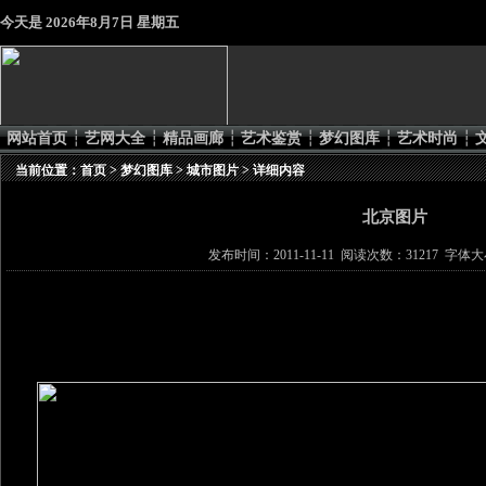
今天是
2026年8月7日 星期五
网站首页
┆
艺网大全
┆
精品画廊
┆
艺术鉴赏
┆
梦幻图库
┆
艺术时尚
┆
当前位置：
首页
>
梦幻图库
>
城市图片
> 详细内容
北京图片
发布时间：2011-11-11 阅读次数：31217 字体大