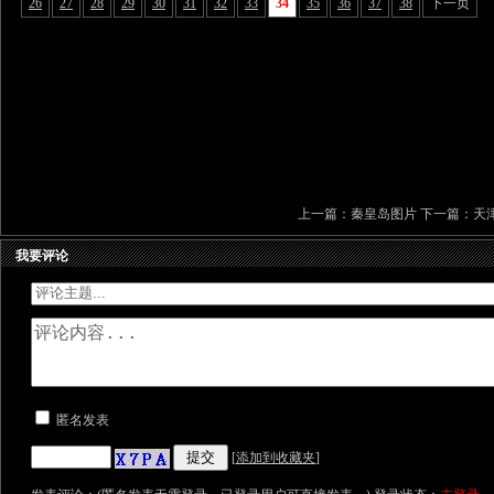
26
27
28
29
30
31
32
33
34
35
36
37
38
下一页
上一篇：
秦皇岛图片
下一篇：
天
我要评论
匿名发表
[
添加到收藏夹
]