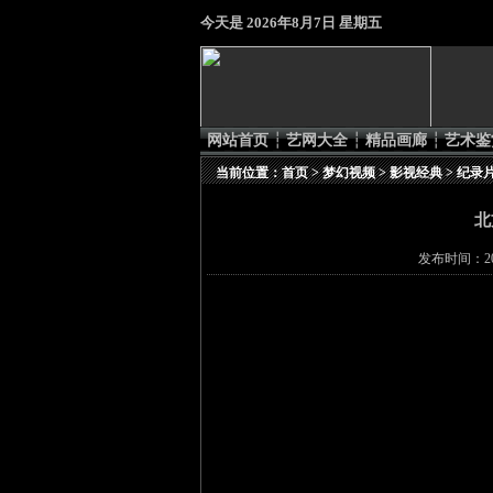
今天是
2026年8月7日 星期五
网站首页
┆
艺网大全
┆
精品画廊
┆
艺术鉴
当前位置：
首页
>
梦幻视频
>
影视经典
>
纪录
北
发布时间：201