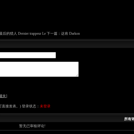
最后的猎人 Dernier trappeur Le
下一篇：
达肯 Darkon
藏夹
]
直接发表。) 登录状态：
未登录
所有评
暂无已审核评论!