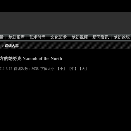
赏
┆
梦幻图库
┆
艺术时尚
┆
文化艺术
┆
梦幻视频
┆
新闻资讯
┆
梦幻论坛
片
> 详细内容
方的纳努克 Nanook of the North
1-3-12 阅读次数：3038 字体大小: 【
小
】 【
中
】【
大
】