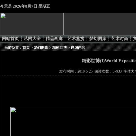
今天是
2026年8月7日 星期五
网站首页
┆
艺网大全
┆
精品画廊
┆
艺术鉴赏
┆
梦幻图库
┆
艺术时尚
┆
当前位置：
首页
>
梦幻图库
>
精彩世博
> 详细内容
精彩世博(I)World Expositi
发布时间：2010-5-25 阅读次数：57933 字体大小