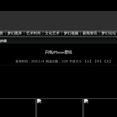
赏
┆
梦幻图库
┆
艺术时尚
┆
文化艺术
┆
梦幻视频
┆
新闻资讯
┆
梦幻论坛
细内容
闪电iPhone壁纸
发布时间：2010-2-14 阅读次数：5329 字体大小: 【
小
】 【
中
】【
大
】