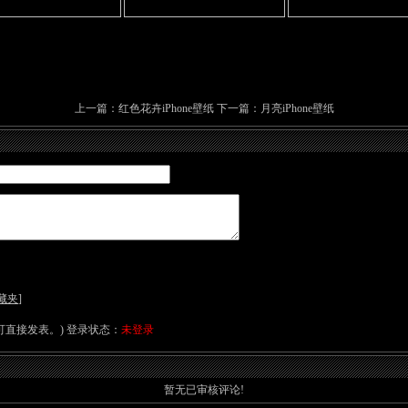
上一篇：
红色花卉iPhone壁纸
下一篇：
月亮iPhone壁纸
藏夹
]
直接发表。) 登录状态：
未登录
暂无已审核评论!