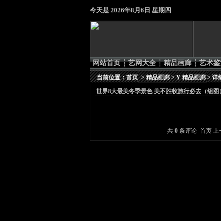
今天是
2026年8月6日 星期四
网站首页
┆
艺网大全
┆
精品画廊
┆
艺术鉴
当前位置：
首页
>
精品画廊
>
Y 精品画廊
> 
世界8大最美冬季景色 美不胜收旅行必去（组图
共
0
条评论 首页 上