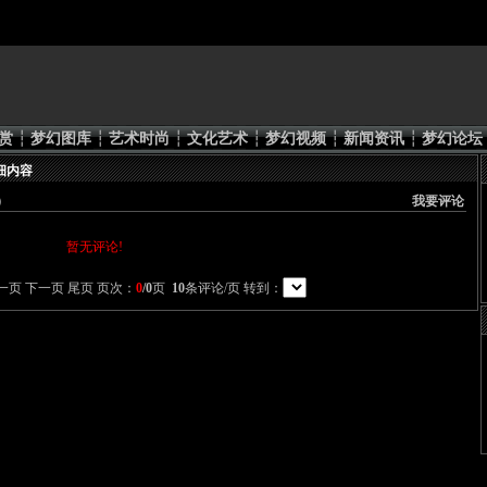
赏
┆
梦幻图库
┆
艺术时尚
┆
文化艺术
┆
梦幻视频
┆
新闻资讯
┆
梦幻论坛
详细内容
）
我要评论
暂无评论!
一页 下一页 尾页 页次：
0
/0
页
10
条评论/页 转到：